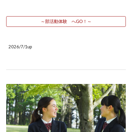
～部活動体験 へGO！～
202
6
/
7
/
1
up